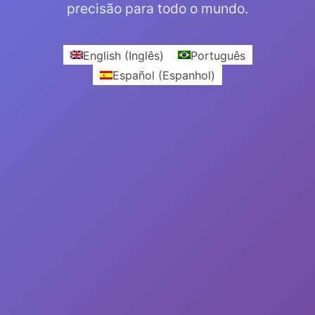
precisão para todo o mundo.
English
(
Inglês
)
Português
Español
(
Espanhol
)