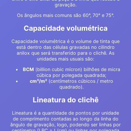
gravação.
Os ângulos mais comuns são 60°, 70° e 75°.
Capacidade volumétrica
Capacidade volumétrica é o volume de tinta que
está dentro das células gravadas no cilindro
anilox que será transferido para o clichê. As
unidades mais usuais são:
BCM
(billion cubic mícron) bilhões de micra
cúbica por polegada quadrada;
cm³/m²
(centímetros cúbicos / metro
quadrado).
Lineatura do clichê
Lineatura é a quantidade de pontos por unidade
de comprimento contadas ao longo da linha do
ângulo de gravação, logo, podendo ser linhas por
centímetro (LPC = L/cm) ou linhas por polegada