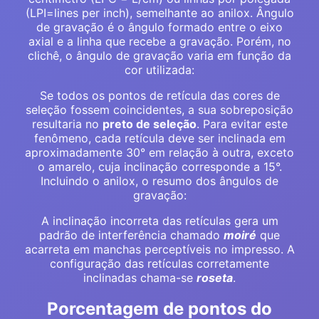
(LPI=lines per inch), semelhante ao anilox. Ângulo
de gravação é o ângulo formado entre o eixo
axial e a linha que recebe a gravação. Porém, no
clichê, o ângulo de gravação varia em função da
cor utilizada:
Se todos os pontos de retícula das cores de
seleção fossem coincidentes, a sua sobreposição
resultaria no
preto de seleção
. Para evitar este
fenômeno, cada retícula deve ser inclinada em
aproximadamente 30° em relação à outra, exceto
o amarelo, cuja inclinação corresponde a 15°.
Incluindo o anilox, o resumo dos ângulos de
gravação:
A inclinação incorreta das retículas gera um
padrão de interferência chamado
moiré
que
acarreta em manchas perceptíveis no impresso. A
configuração das retículas corretamente
inclinadas chama-se
roseta
.
Porcentagem de pontos do