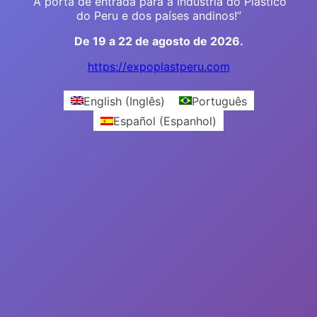
“A porta de entrada para a Indústria do Plástico
do Peru e dos países andinos!”
De 19 a 22 de agosto de 2026.
https://expoplastperu.com
English
(
Inglês
)
Português
Español
(
Espanhol
)