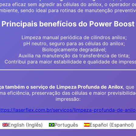
peza eficaz sem agredir as células do anilox, o operador o
mbiente, sendo ideal para rotinas de manutenção preventiv
Principais benefícios do Power Boost
Limpeza manual periódica de cilindros anilox;
pH neutro, seguro para as células do anilox;
Biologicamente degradável;
Auxilia na manutenção da transferência de tinta;
Contribui para maior estabilidade e qualidade de impres
a também o serviço de Limpeza Profunda de Anilox
, que
a eficiência, preservação das células e maior previsibilid
impressão:
ttps://laserflex.com.br/servicos/limpeza-profunda-de-anil
English
(
Inglês
)
Português
Español
(
Espanhol
)