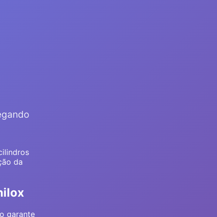
regando
ilindros
ção da
nilox
to garante