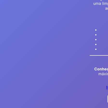
uma lim
a
Conheç
máxim
h