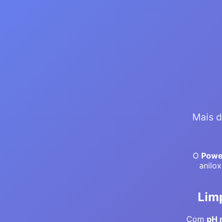
Mais d
O
Powe
anilo
Limp
Com
pH 