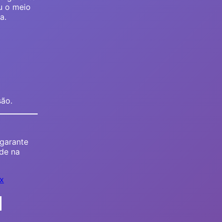
u o meio
a.
são.
 garante
ade na
ox