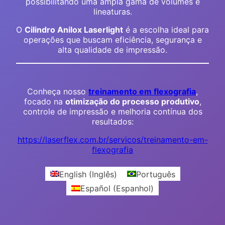
possibilitando uma ampla gama de volumes e
lineaturas.
O
Cilindro Anilox Laserlight
é a escolha ideal para
operações que buscam eficiência, segurança e
alta qualidade de impressão.
Conheça nosso
treinamento em flexografia
,
focado na
otimização do processo produtivo
,
controle de impressão e melhoria contínua dos
resultados:
https://laserflex.com.br/servicos/treinamento-em-
flexografia
English
(
Inglês
)
Português
Español
(
Espanhol
)