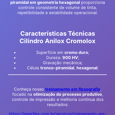
piramidal em geometria hexagonal
proporciona
controle consistente de volume de tinta,
repetibilidade e estabilidade operacional.
Características Técnicas
Cilindro Anilox Cromolox
Superfície em
cromo duro
;
Dureza:
900 HV
;
Gravação mecânica;
Célula
tronco-piramidal
,
hexagonal
;
Conheça nosso
treinamento em flexografia
,
focado na
otimização do processo produtivo
,
controle de impressão e melhoria contínua dos
resultados:
https://laserflex.com.br/servicos/treinamento-em-