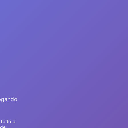
regando
 todo o
ade.