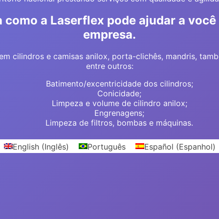
 como a Laserflex pode ajudar a você
empresa.
em cilindros e camisas anilox, porta-clichês, mandris, tambo
entre outros:
Batimento/excentricidade dos cilindros;
Conicidade;
Limpeza e volume de cilindro anilox;
Engrenagens;
Limpeza de filtros, bombas e máquinas.
English
(
Inglês
)
Português
Español
(
Espanhol
)